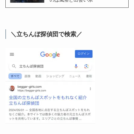
＼立ちんぼ探偵団で検索／