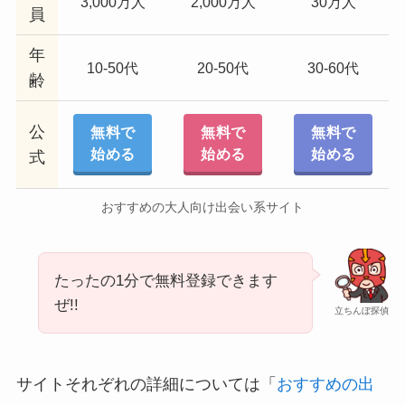
3,000万人
2,000万人
30万人
員
年
10-50代
20-50代
30-60代
齢
公
無料で
無料で
無料で
始める
始める
始める
式
おすすめの大人向け出会い系サイト
たったの1分で無料登録できます
ぜ!!
立ちんぼ探偵
サイトそれぞれの詳細については「
おすすめの出