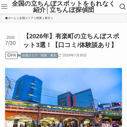
全国の立ちんぼスポットをもれなく
紹介│立ちんぼ探偵団
ホーム
全国エリア
関東
東京
【2026年】有楽町の立ちんぼスポ
2026
7/30
ット3選！【口コミ/体験談あり】
PR
2026年7月30日
全国エリア
関東
東京