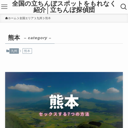
全国の立ちんぼスポットをもれなく
紹介│立ちんぼ探偵団
ホーム
全国エリア
九州
熊本
熊本
– category –
九州
熊本